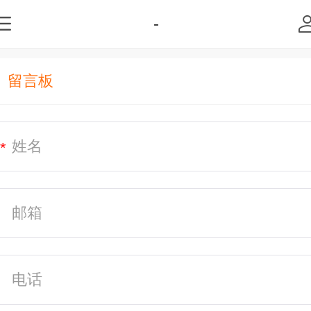
-
留言板
*